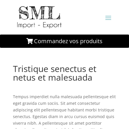
Commandez vos produits
Tristique senectus et
netus et malesuada
Tempus imperdiet nulla malesuada pellentesque elit
eget gravida cum sociis. Sit amet consectetur
adipiscing elit pellentesque habitant morbi tristique
senectus. Egestas diam in arcu cursus euismod quis
viverra nibh. A pellentesque sit amet porttitor