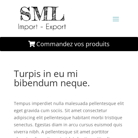
Commandez vos produits
Turpis in eu mi
bibendum neque.
Tempus imperdiet nulla malesuada pellentesque elit
eget gravida cum sociis. Sit amet consectetur
adipiscing elit pellentesque habitant morbi tristique
senectus. Egestas diam in arcu cursus euismod quis
viverra nibh. A pellentesque sit amet porttitor