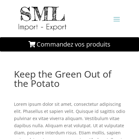
Commandez vos produits
Keep the Green Out of
the Potato
Lorem ipsum dolor sit amet, consectetur adipiscing
elit. Phasellus et sapien velit. Quisque id sagittis odio
pulvinar ex vitae viverra aliquam. Vestibulum vitae
dapibus nulla. Aliquam erat volutpat. Ut at vulputate
diam, posuere interdum risus. Etiam mollis, sapien