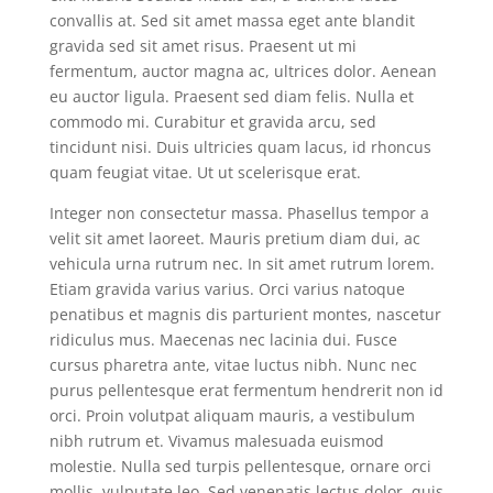
convallis at. Sed sit amet massa eget ante blandit
gravida sed sit amet risus. Praesent ut mi
fermentum, auctor magna ac, ultrices dolor. Aenean
eu auctor ligula. Praesent sed diam felis. Nulla et
commodo mi. Curabitur et gravida arcu, sed
tincidunt nisi. Duis ultricies quam lacus, id rhoncus
quam feugiat vitae. Ut ut scelerisque erat.
Integer non consectetur massa. Phasellus tempor a
velit sit amet laoreet. Mauris pretium diam dui, ac
vehicula urna rutrum nec. In sit amet rutrum lorem.
Etiam gravida varius varius. Orci varius natoque
penatibus et magnis dis parturient montes, nascetur
ridiculus mus. Maecenas nec lacinia dui. Fusce
cursus pharetra ante, vitae luctus nibh. Nunc nec
purus pellentesque erat fermentum hendrerit non id
orci. Proin volutpat aliquam mauris, a vestibulum
nibh rutrum et. Vivamus malesuada euismod
molestie. Nulla sed turpis pellentesque, ornare orci
mollis, vulputate leo. Sed venenatis lectus dolor, quis